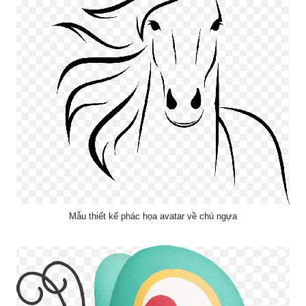
Mẫu thiết kế phác họa avatar về chú ngựa