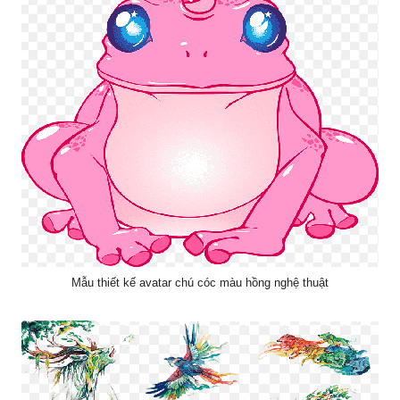
Mẫu thiết kế avatar chú cóc màu hồng nghệ thuật