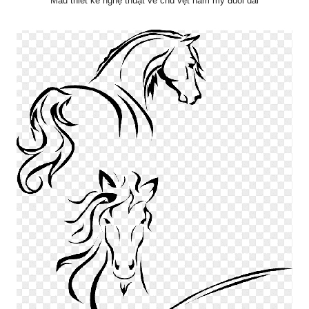
Mẫu thiết kế nghệ thuật về chú vẹt nam mỹ đuôi dài