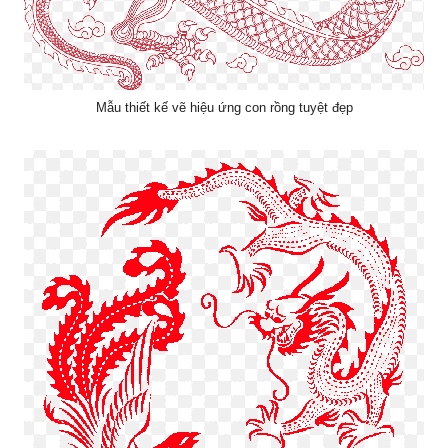
Mẫu thiết kế vẽ hiệu ứng con rồng tuyệt đẹp