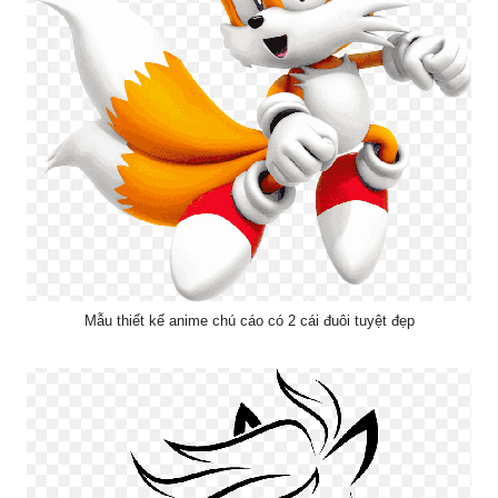
Mẫu thiết kế anime chú cáo có 2 cái đuôi tuyệt đẹp