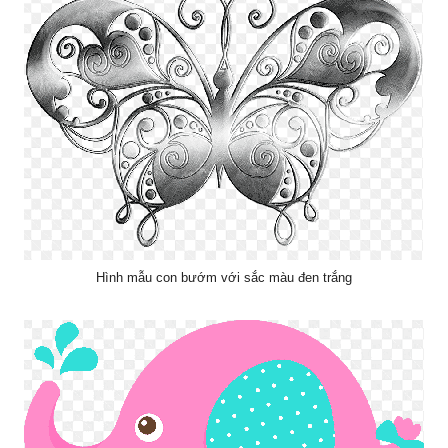
Hình mẫu con bướm với sắc màu đen trắng