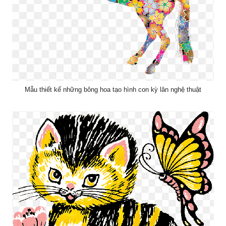
Mẫu thiết kế những bông hoa tạo hình con kỳ lân nghệ thuật