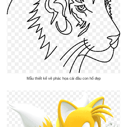
Mẫu thiết kế vẽ phác họa cái đầu con hổ đẹp