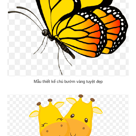
Mẫu thiết kế chú bướm vàng tuyệt đẹp