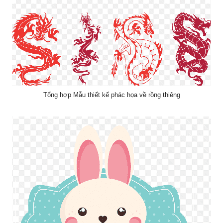
Tổng hợp Mẫu thiết kế phác họa về rồng thiêng