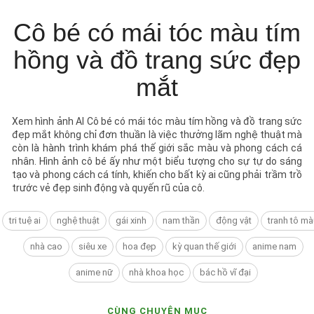
Cô bé có mái tóc màu tím
hồng và đồ trang sức đẹp
mắt
Xem hình ảnh AI Cô bé có mái tóc màu tím hồng và đồ trang sức
đẹp mắt không chỉ đơn thuần là việc thưởng lãm nghệ thuật mà
còn là hành trình khám phá thế giới sắc màu và phong cách cá
nhân. Hình ảnh cô bé ấy như một biểu tượng cho sự tự do sáng
tạo và phong cách cá tính, khiến cho bất kỳ ai cũng phải trầm trồ
trước vẻ đẹp sinh động và quyến rũ của cô.
tri tuệ ai
nghệ thuật
gái xinh
nam thần
động vật
tranh tô mà
nhà cao
siêu xe
hoa đẹp
kỳ quan thế giới
anime nam
anime nữ
nhà khoa học
bác hồ vĩ đại
CÙNG CHUYÊN MỤC