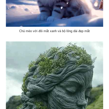
Chú mèo với đôi mắt xanh và bộ lông dài đẹp mắt