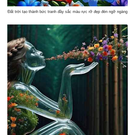
Đất trời tạo thành bức tranh đầy sắc màu rực rỡ đẹp đèn ngỡ ngàng