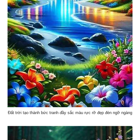
Đất trời tạo thành bức tranh đầy sắc màu rực rỡ đẹp đèn ngỡ ngàng