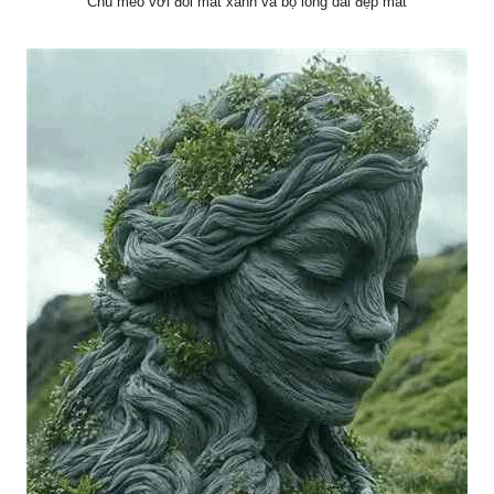
Chú mèo với đôi mắt xanh và bộ lông dài đẹp mắt