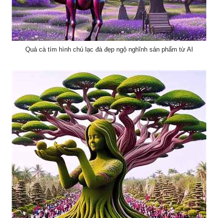
Quả cà tím hình chú lạc đà đẹp ngộ nghĩnh sản phẩm từ AI