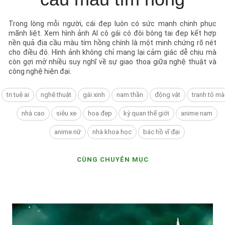
Trong lòng mỗi người, cái đẹp luôn có sức mạnh chinh phục
mãnh liệt. Xem hình ảnh AI cô gái có đôi bông tai đẹp kết hợp
nền quả địa cầu màu tím hồng chính là một minh chứng rõ nét
cho điều đó. Hình ảnh không chỉ mang lại cảm giác dễ chịu mà
còn gợi mở nhiều suy nghĩ về sự giao thoa giữa nghệ thuật và
công nghệ hiện đại.
tri tuệ ai
nghệ thuật
gái xinh
nam thần
động vật
tranh tô mà
nhà cao
siêu xe
hoa đẹp
kỳ quan thế giới
anime nam
anime nữ
nhà khoa học
bác hồ vĩ đại
CÙNG CHUYÊN MỤC