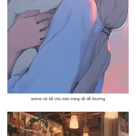
anime nữ bế chú mèo tráng rất dễ thương