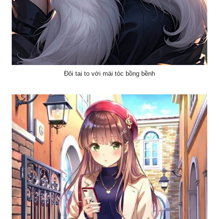
Đôi tai to với mái tóc bồng bềnh