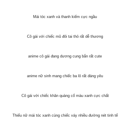
anime nữ bế chú mèo tráng rất dễ thương
anime cô gái ngồi ăn với phong cách thư giãn
anime nữ tuyệt đẹp với bộ tóc cùng trang phục màu hồng
anime nữ với trang phục màu tím đẹp như thiên thần
Thiếu nữ với mái tóc đen làm dáng cực cute
anime nữ xinh đẹp có mái tóc hồng và làn da trắng như tuyết