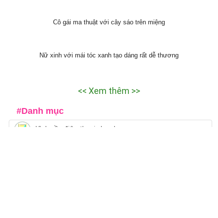
Mái tóc xanh và thanh kiếm cực ngầu
Cô gái với chiếc mũ đôi tai thỏ rất dễ thương
anime cô gái đang dương cung bắn rất cute
anime nữ sinh mang chiếc ba lô rất đáng yêu
Cô gái với chiếc khăn quàng cổ màu xanh cực chất
Thiếu nữ mái tóc xanh cùng chiếc váy nhiều đường nét tinh tế
anime cô gái xinh đẹp cùng với cây gậy phép thuật