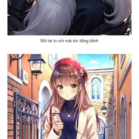
Đôi tai to với mái tóc bồng bềnh