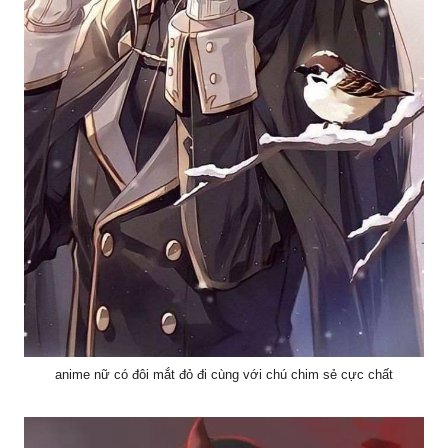
anime nữ có đôi mắt đỏ đi cùng với chú chim sẻ cực chất