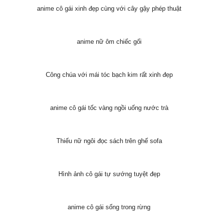
Hình công chúa trong chiếc trại thủy tinh tuyệt đẹp
Cô gái anime có mái tóc màu hồng và đôi mắt xanh như ngọc
Đôi mắt màu tím xanh cùng trang phục màu đỏ đẹp mắt
anime nữ đeo tai phone và chiếc điện thoại trên tay rất đáng yêu
anime nữ đẹp với đôi mắt như hai cửa sổ tâm hồn
anime cô gái với quyển sách phép thuật