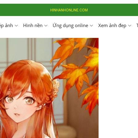
HINHANHONLINE.COM
ép ảnh
Hình nền
Ứng dụng online
Xem ảnh đep