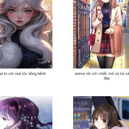
tai to với mái tóc bồng bềnh
anime nữ với chiếc mũ và túi x
đẹp