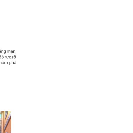
lãng mạn.
đỏ rực rỡ
khám phá