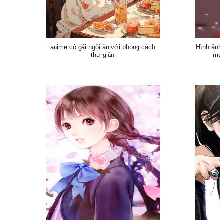
anime cô gái ngồi ăn với phong cách
Hình ản
thư giãn
má