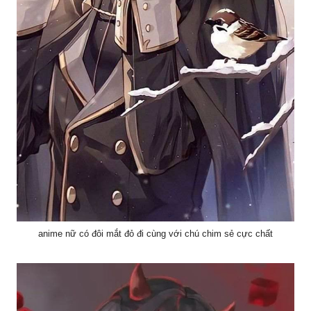
anime nữ có đôi mắt đỏ đi cùng với chú chim sẻ cực chất