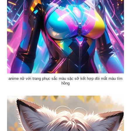
anime nữ với trang phục sắc màu sặc sỡ kết hợp đôi mắt màu tím
hồng