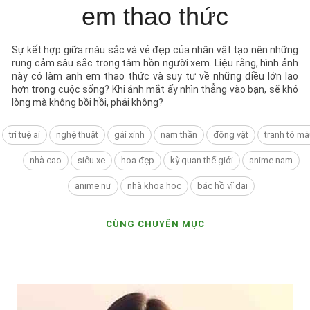
em thao thức
Sự kết hợp giữa màu sắc và vẻ đẹp của nhân vật tạo nên những
rung cảm sâu sắc trong tâm hồn người xem. Liệu rằng, hình ảnh
này có làm anh em thao thức và suy tư về những điều lớn lao
hơn trong cuộc sống? Khi ánh mắt ấy nhìn thẳng vào bạn, sẽ khó
lòng mà không bồi hồi, phải không?
tri tuệ ai
nghệ thuật
gái xinh
nam thần
động vật
tranh tô mà
nhà cao
siêu xe
hoa đẹp
kỳ quan thế giới
anime nam
anime nữ
nhà khoa học
bác hồ vĩ đại
CÙNG CHUYÊN MỤC