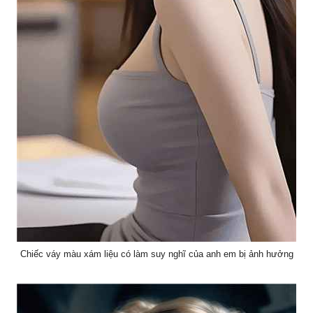
Chiếc váy màu xám liệu có làm suy nghĩ của anh em bị ảnh hưởng