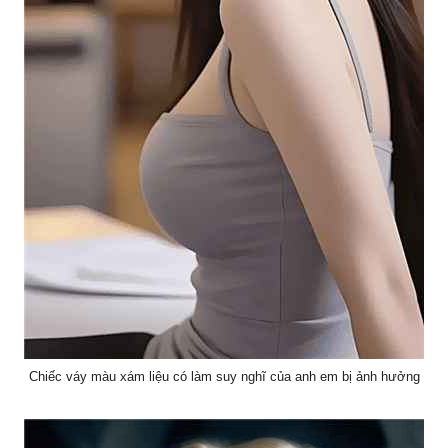
Chiếc váy màu xám liệu có làm suy nghĩ của anh em bị ảnh hưởng