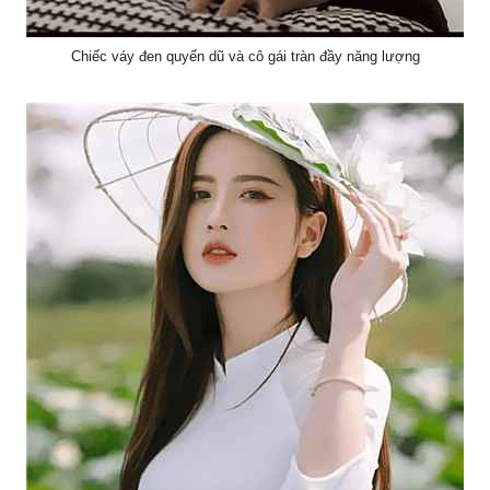
Chiếc váy đen quyến dũ và cô gái tràn đầy năng lượng