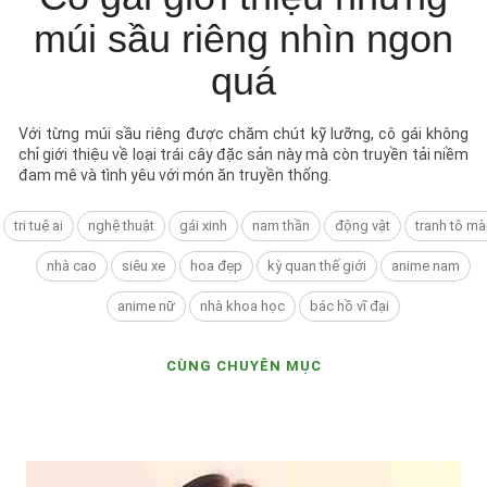
múi sầu riêng nhìn ngon
quá
Với từng múi sầu riêng được chăm chút kỹ lưỡng, cô gái không
chỉ giới thiệu về loại trái cây đặc sản này mà còn truyền tải niềm
đam mê và tình yêu với món ăn truyền thống.
tri tuệ ai
nghệ thuật
gái xinh
nam thần
động vật
tranh tô mà
nhà cao
siêu xe
hoa đẹp
kỳ quan thế giới
anime nam
anime nữ
nhà khoa học
bác hồ vĩ đại
CÙNG CHUYÊN MỤC