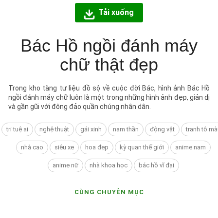
Tải xuống
Bác Hồ ngồi đánh máy
chữ thật đẹp
Trong kho tàng tư liệu đồ sộ về cuộc đời Bác, hình ảnh Bác Hồ
ngồi đánh máy chữ luôn là một trong những hình ảnh đẹp, giản dị
và gần gũi với đông đảo quần chúng nhân dân.
tri tuệ ai
nghệ thuật
gái xinh
nam thần
động vật
tranh tô mà
nhà cao
siêu xe
hoa đẹp
kỳ quan thế giới
anime nam
anime nữ
nhà khoa học
bác hồ vĩ đại
CÙNG CHUYÊN MỤC