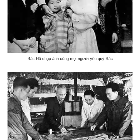
Bác Hồ chụp ảnh cùng mọi người yêu quý Bác