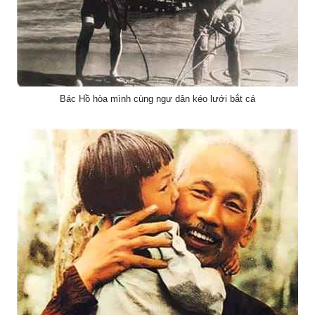
Bác Hồ hòa mình cùng ngư dân kéo lưới bắt cá