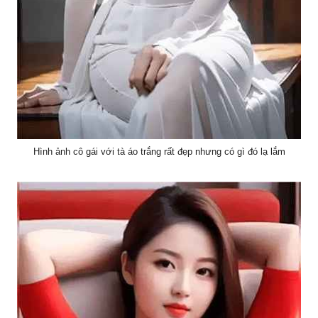
Hình ảnh cô gái với tà áo trắng rất đẹp nhưng có gì đó lạ lắm