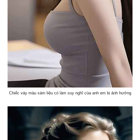
Chiếc váy màu xám liệu có làm suy nghĩ của anh em bị ảnh hưởng