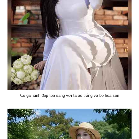
Cô gái xinh đẹp tỏa sáng với tà áo trắng và bó hoa sen