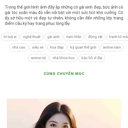
Trong thế giới hình ảnh đầy ắp những cô gái xinh đẹp, bức ảnh cô
gái tóc xoăn màu đỏ vẫn nổi bật với một sức hút khó cưỡng. Cô
ấy sở hữu một vẻ đẹp tự nhiên, không cần đến những lớp trang
điểm cầu kỳ hay trang phục lộng lẫy.
tri tuệ ai
nghệ thuật
gái xinh
nam thần
động vật
tranh tô mà
nhà cao
siêu xe
hoa đẹp
kỳ quan thế giới
anime nam
anime nữ
nhà khoa học
bác hồ vĩ đại
CÙNG CHUYÊN MỤC