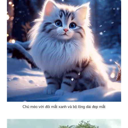
Chú mèo với đôi mắt xanh và bộ lông dài đẹp mắt