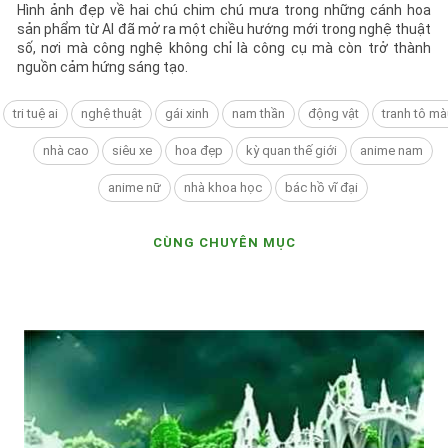
Hình ảnh đẹp về hai chú chim chú mưa trong những cánh hoa
sản phẩm từ AI đã mở ra một chiều hướng mới trong nghệ thuật
số, nơi mà công nghệ không chỉ là công cụ mà còn trở thành
nguồn cảm hứng sáng tạo.
tri tuệ ai
nghệ thuật
gái xinh
nam thần
động vật
tranh tô mà
nhà cao
siêu xe
hoa đẹp
kỳ quan thế giới
anime nam
anime nữ
nhà khoa học
bác hồ vĩ đại
CÙNG CHUYÊN MỤC