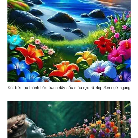
Đất trời tạo thành bức tranh đầy sắc màu rực rỡ đẹp đèn ngỡ ngàng