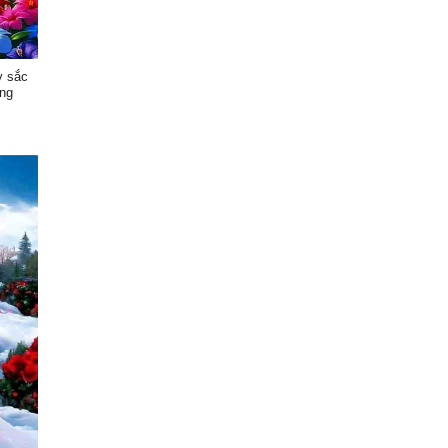
y sắc
àng