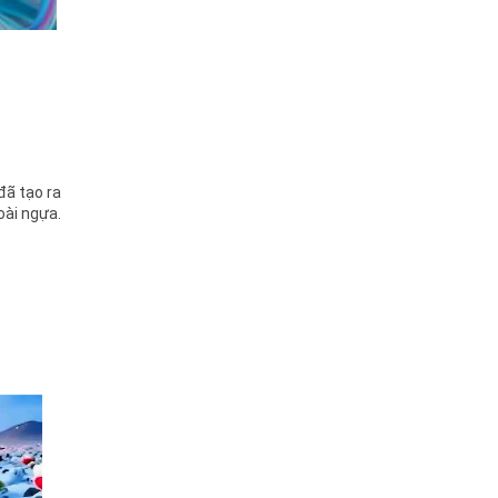
đã tạo ra
oài ngựa.