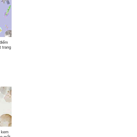
 điểm
 trang
u kem
ẹp mắt