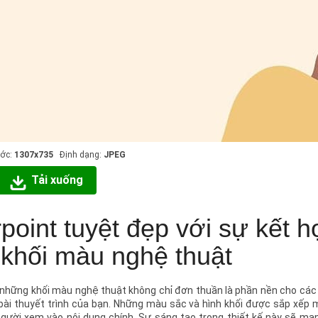
ước:
1307x735
Định dạng:
JPEG
Tải xuống
oint tuyệt đẹp với sự kết 
khối màu nghệ thuật
 những khối màu nghệ thuật không chỉ đơn thuần là phần nền cho các
ài thuyết trình của bạn. Những màu sắc và hình khối được sắp xếp 
gười xem vào nội dung chính. Sự sáng tạo trong thiết kế này sẽ mang