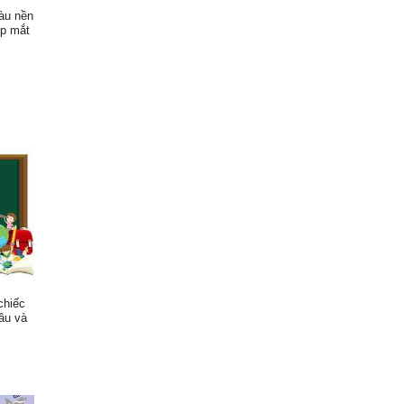
àu nền
ẹp mắt
chiếc
cầu và