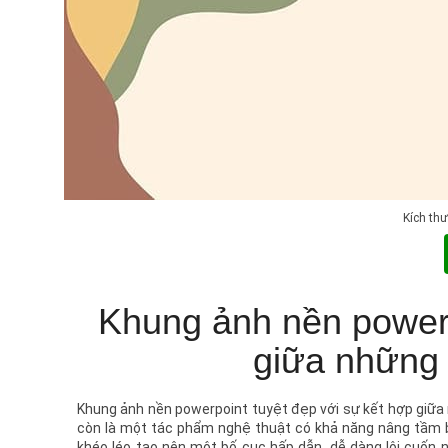
Kích th
Khung ảnh nền powerp
giữa những 
Khung ảnh nền powerpoint tuyệt đẹp với sự kết hợp giữa
còn là một tác phẩm nghệ thuật có khả năng nâng tầm b
khéo léo tạo nên một bố cục hấp dẫn, dễ dàng lôi cuốn n