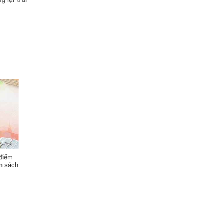
 điểm
n sách