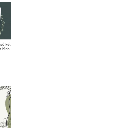
 sổ kết
m hình