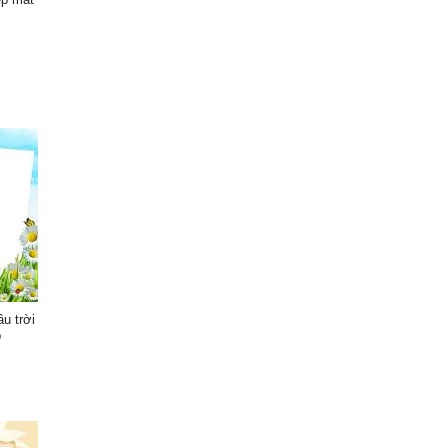
u trời
p