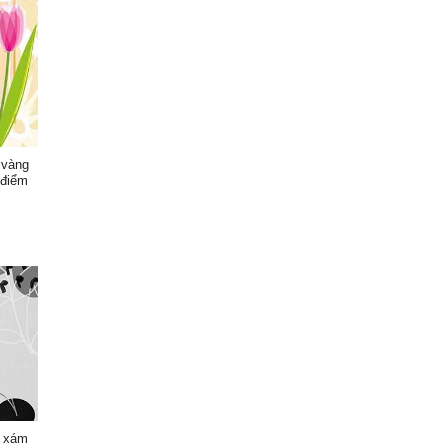
 vàng
 điểm
u xám