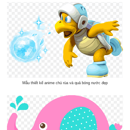
Mẫu thiết kế anime chú rùa và quả bóng nước đẹp