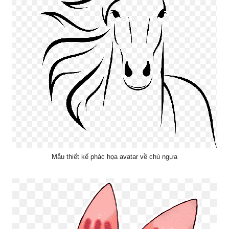
Mẫu thiết kế phác họa avatar về chú ngựa