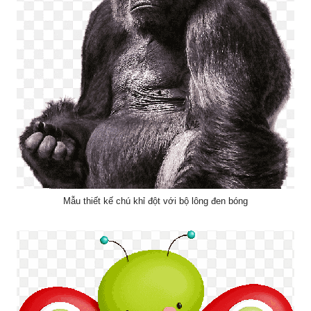
Mẫu thiết kế chú khỉ đột với bộ lông đen bóng