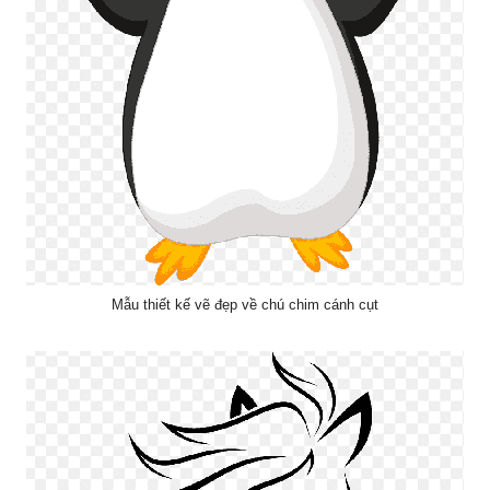
Mẫu thiết kế vẽ đẹp về chú chim cánh cụt