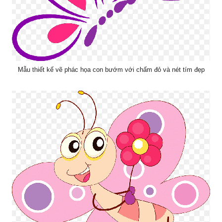
Mẫu thiết kế vẽ phác họa con bướm với chấm đỏ và nét tím đẹp