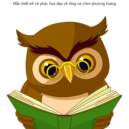
Mẫu thiết kế vẽ phác họa đẹp về rồng và chim phượng hoàng