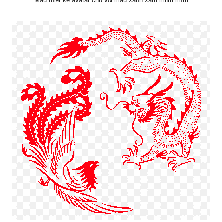
Mẫu thiết kế avatar chú voi màu xanh xám mũm mĩm