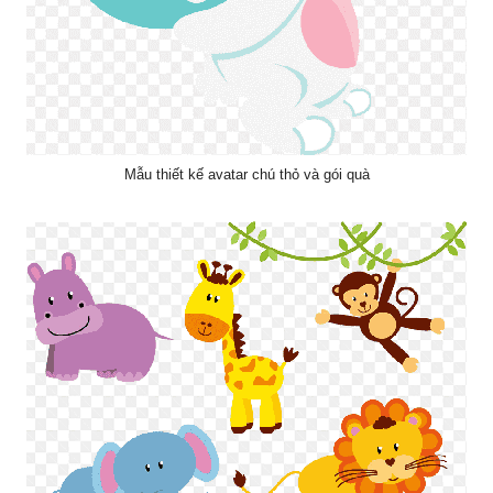
Mẫu thiết kế avatar chú thỏ và gói quà