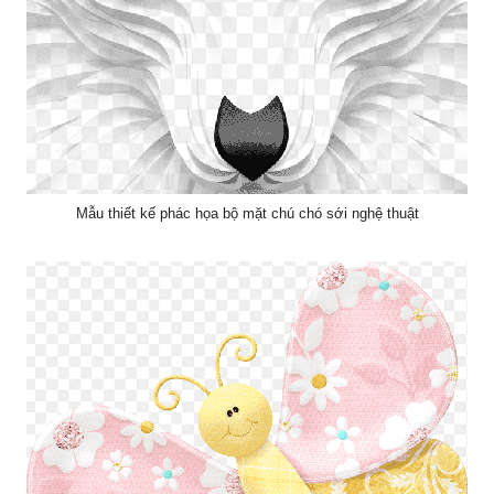
Mẫu thiết kế phác họa bộ mặt chú chó sới nghệ thuật