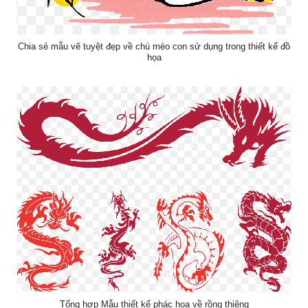
Chia sẻ mẫu vẽ tuyệt đẹp về chú mèo con sử dụng trong thiết kế đồ
họa
Tổng hợp Mẫu thiết kế phác họa về rồng thiêng