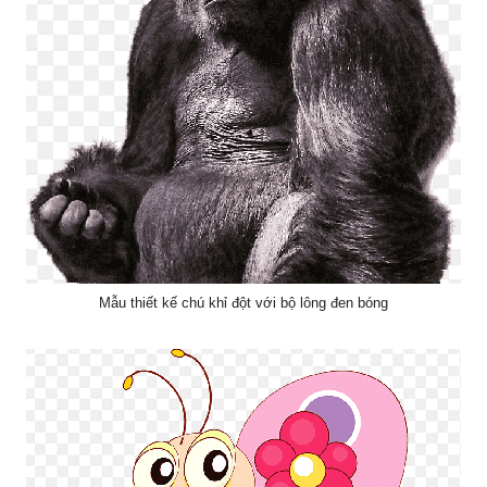
Mẫu thiết kế chú khỉ đột với bộ lông đen bóng