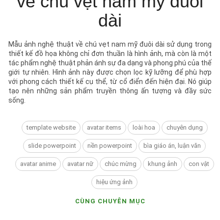
về chú vẹt nam mỹ đuôi
dài
Mẫu ảnh nghệ thuật về chú vẹt nam mỹ đuôi dài sử dụng trong
thiết kế đồ họa không chỉ đơn thuần là hình ảnh, mà còn là một
tác phẩm nghệ thuật phản ánh sự đa dạng và phong phú của thế
giới tự nhiên. Hình ảnh này được chọn lọc kỹ lưỡng để phù hợp
với phong cách thiết kế cụ thể, từ cổ điển đến hiện đại. Nó giúp
tạo nên những sản phẩm truyền thông ấn tượng và đầy sức
sống.
template website
avatar items
loài hoa
chuyên dụng
slide powerpoint
nền powerpoint
bìa giáo án, luận văn
avatar anime
avatar nữ
chúc mừng
khung ảnh
con vật
hiệu ứng ảnh
CÙNG CHUYÊN MỤC