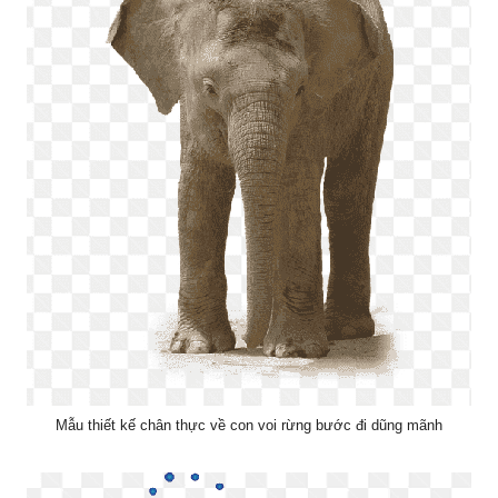
Mẫu thiết kế chân thực về con voi rừng bước đi dũng mãnh