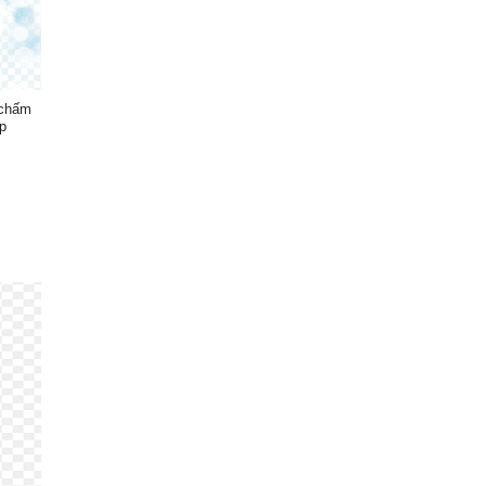
 chấm
p