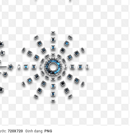
hước:
720X720
Định dạng:
PNG