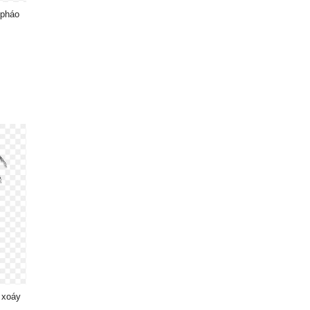
 pháo
 xoáy