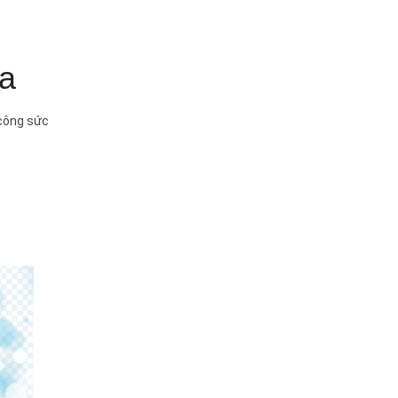
oa
 công sức