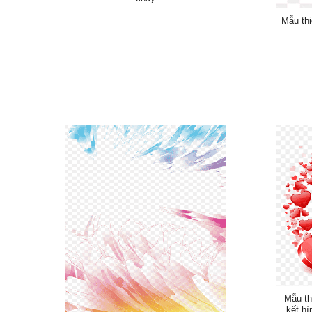
Mẫu thi
Mẫu th
kết hì