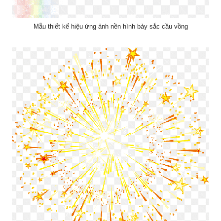
Mẫu thiết kế hiệu ứng ảnh nền hình bảy sắc cầu vồng