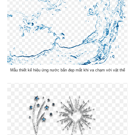
Mẫu thiết kế hiệu ứng nước bắn đẹp mắt khi va chạm với vật thể