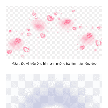
Mẫu thiết kế hiệu ứng hình ảnh những trái tim màu hồng đẹp