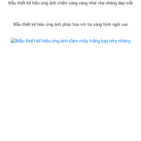
Mẫu thiết kế hiệu ứng ảnh đốm tròn xanh nước biển
Mẫu thiết kế hiệu ứng ảnh nền dãi lưới cùng sắc màu cầu vồng đẹp
Mẫu thiết kế hiệu ứng tâm tròn của hạt nước nghệ thuật
Mẫu thiết kế hiệu ứng ảnh đám mây trắng mờ ảo
Mẫu thiết kế hiệu ứng bông hoa và pháo sáng
Mẫu thiết kế hiệu ứng ảnh chấm sáng vàng nhạt nhẹ nhàng đẹp mắt