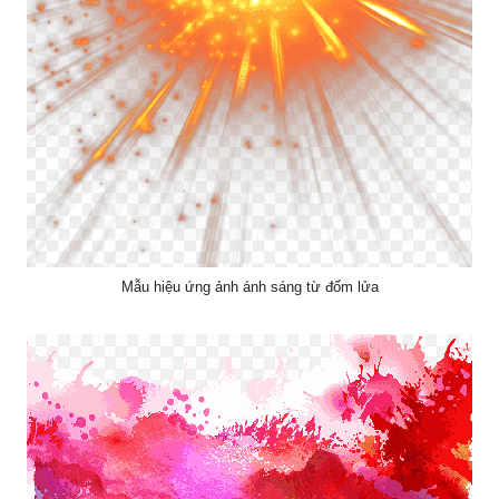
Mẫu hiệu ứng ảnh ánh sáng từ đốm lửa