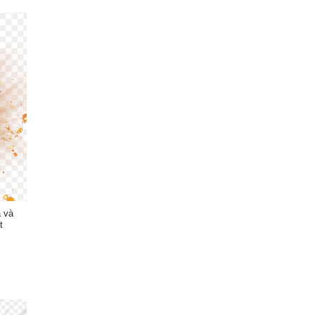
a và
t