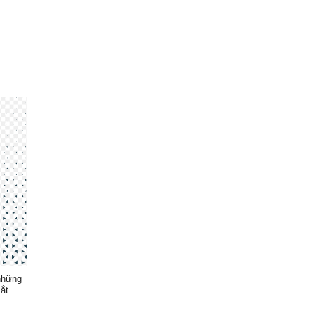
 những
ắt