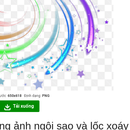
hước:
650x618
Định dạng:
PNG
Tải xuống
ứng ảnh ngôi sao và lốc xoáy