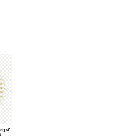
ồng vẽ
ố