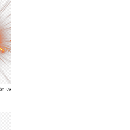
ốm lửa