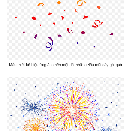
Mẫu thiết kế hiệu ứng ảnh nền một dãi những đầu mũi dây gói quà