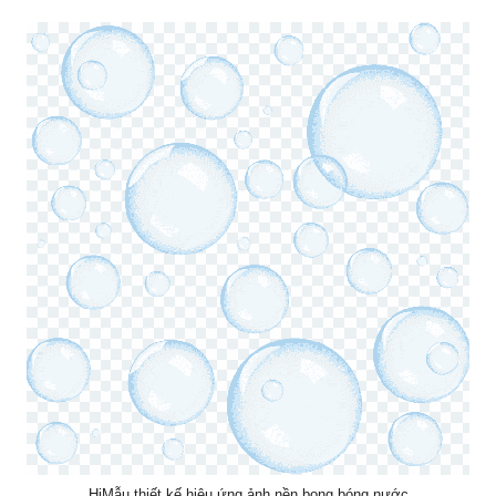
HiMẫu thiết kế hiệu ứng ảnh nền bong bóng nước