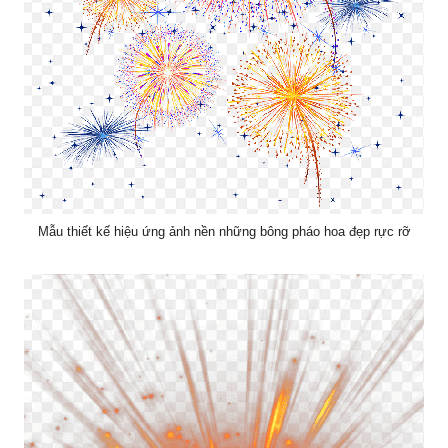
Mẫu thiết kế hiệu ứng ảnh nền những bông pháo hoa đẹp rực rỡ