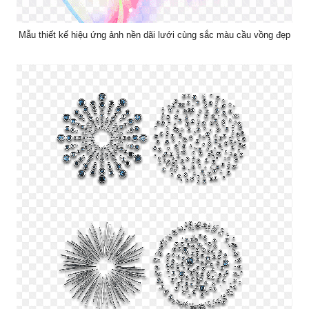
Mẫu thiết kế hiệu ứng ảnh nền dãi lưới cùng sắc màu cầu vồng đẹp