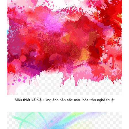
Mẫu thiết kế hiệu ứng ảnh nền sắc màu hòa trộn nghệ thuật