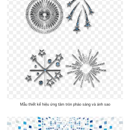
Mẫu thiết kế hiệu ứng tâm tròn pháo sáng và ánh sao