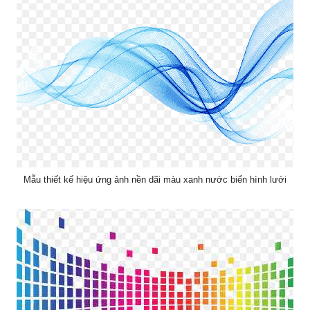
Mẫu thiết kế hiệu ứng ảnh nền dãi màu xanh nước biển hình lưới