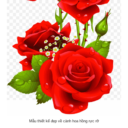
Mẫu thiết kế đẹp về cành hoa hồng rực rỡ