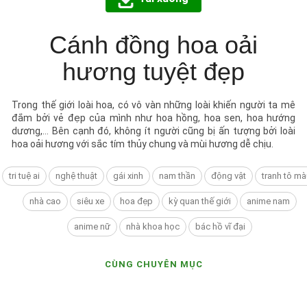
Cánh đồng hoa oải
hương tuyệt đẹp
Trong thế giới loài hoa, có vô vàn những loài khiến người ta mê
đắm bởi vẻ đẹp của mình như hoa hồng, hoa sen, hoa hướng
dương,… Bên cạnh đó, không ít người cũng bị ấn tượng bởi loài
hoa oải hương với sắc tím thủy chung và mùi hương dễ chịu.
tri tuệ ai
nghệ thuật
gái xinh
nam thần
động vật
tranh tô mà
nhà cao
siêu xe
hoa đẹp
kỳ quan thế giới
anime nam
anime nữ
nhà khoa học
bác hồ vĩ đại
CÙNG CHUYÊN MỤC