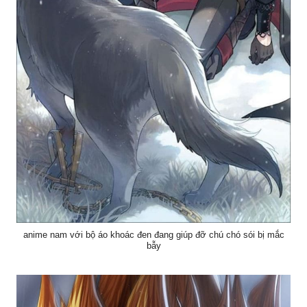
anime nam với bộ áo khoác đen đang giúp đỡ chú chó sói bị mắc
bẫy