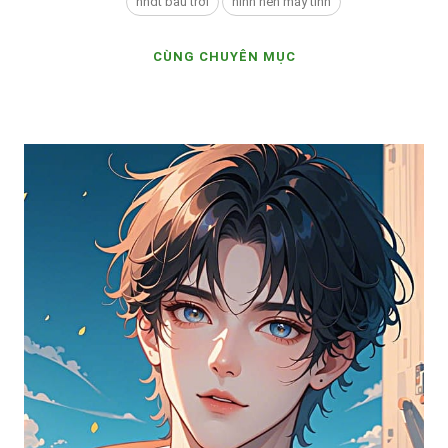
hnđt bầu trời
hình nền máy tính
CÙNG CHUYÊN MỤC