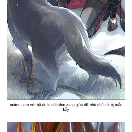
anime nam với bộ áo khoác đen đang giúp đỡ chú chó sói bị mắc
bẫy