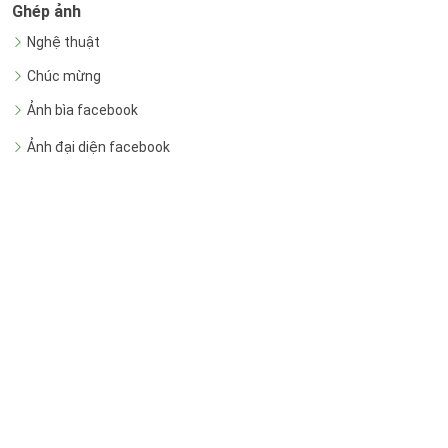
Ghép ảnh
Nghệ thuật
Chúc mừng
Ảnh bìa facebook
Ảnh đại diện facebook
Ứng dụng
Tạo nhãn vở
Tạo ảnh hồ sơ
Tạo thời khóa biểu
Mẫu đồ họa
Giải trí
Video AI