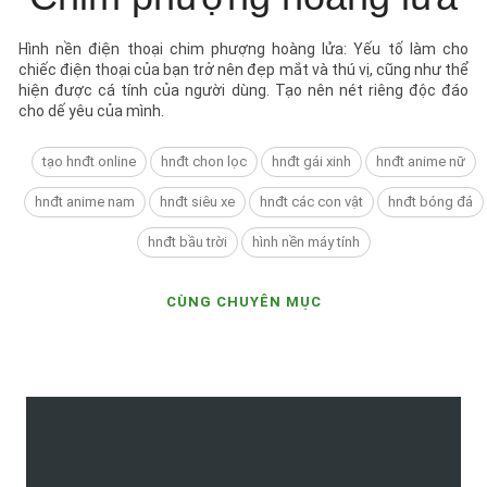
Hình nền điện thoại chim phượng hoàng lửa: Yếu tố làm cho
chiếc điện thoại của bạn trở nên đẹp mắt và thú vị, cũng như thể
hiện được cá tính của người dùng. Tạo nên nét riêng độc đáo
cho dế yêu của mình.
tạo hnđt online
hnđt chon lọc
hnđt gái xinh
hnđt anime nữ
hnđt anime nam
hnđt siêu xe
hnđt các con vật
hnđt bóng đá
hnđt bầu trời
hình nền máy tính
CÙNG CHUYÊN MỤC