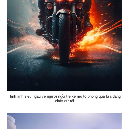
Hình ảnh siêu ngầu về người ngồi trê xe mô tô phóng qua lửa dang
cháy dữ rội