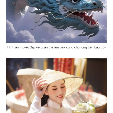
Hình ảnh tuyệt đẹp về quan thế âm bay cùng chú rồng trên bầu trời