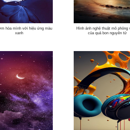
m hòa mình với hiệu ứng màu
Hình ảnh nghệ thuật mô phỏng 
xanh
của quả bon nguyên tử