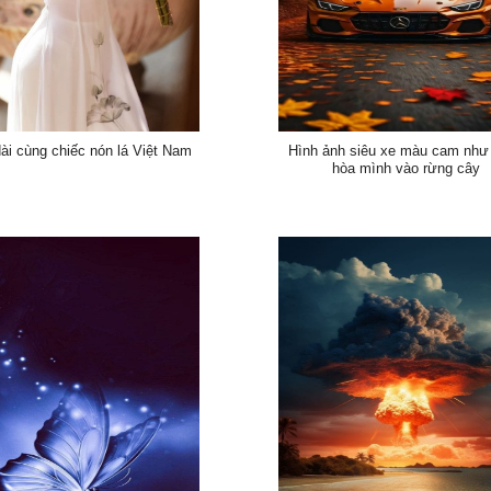
ài cùng chiếc nón lá Việt Nam
Hình ảnh siêu xe màu cam như
hòa mình vào rừng cây