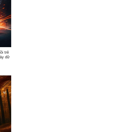
ồi trê
háy dữ