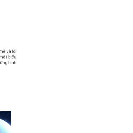
mẽ và lôi
một biểu
hững hình