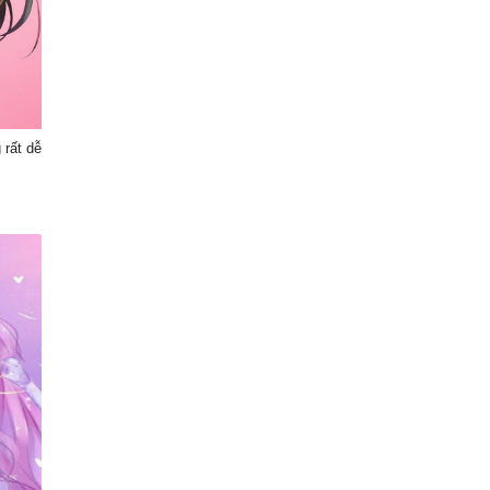
 rất dễ