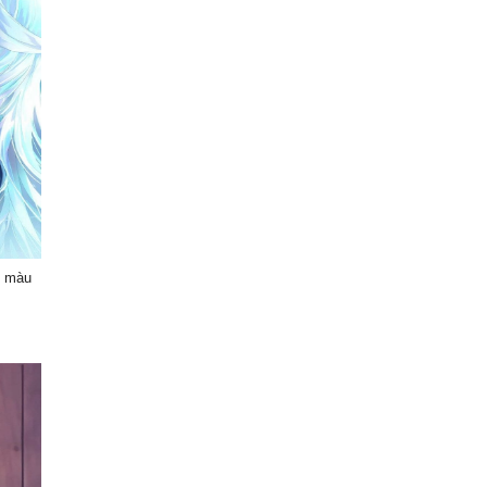
ổ màu