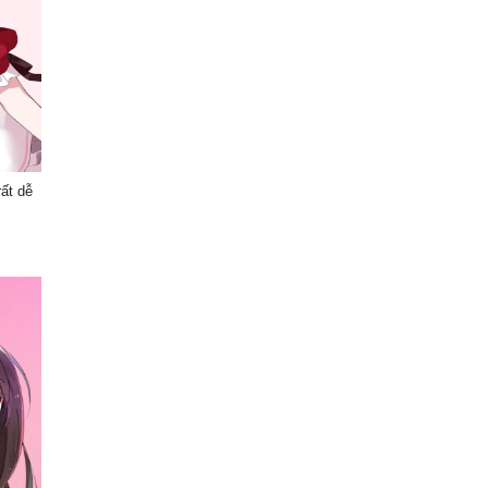
rất dễ