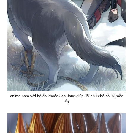
anime nam với bộ áo khoác đen đang giúp đỡ chú chó sói bị mắc
bẫy