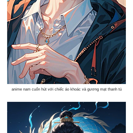
anime nam cuốn hút với chiếc áo khoác và gương mạt thanh tú