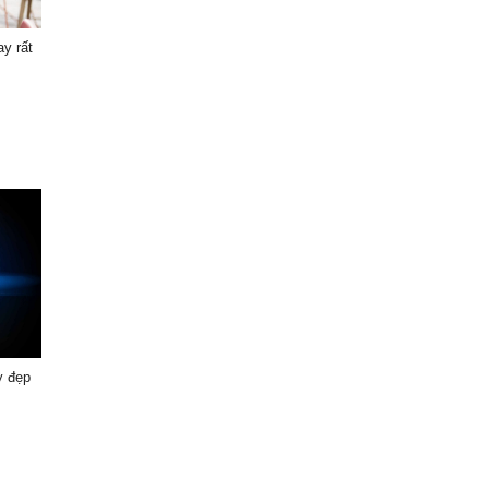
ay rất
y đẹp