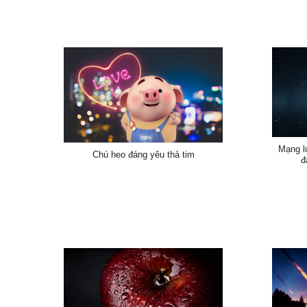
Mạng lư
Chú heo đáng yêu thả tim
đ