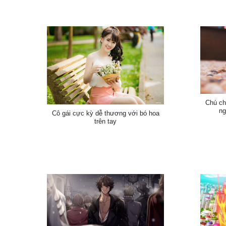
Chú ch
ng
Cô gái cực kỳ dễ thương với bó hoa
trên tay