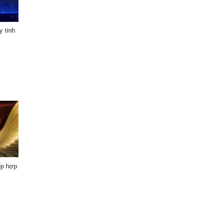
y tinh
ếp hợp