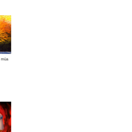
o mùa