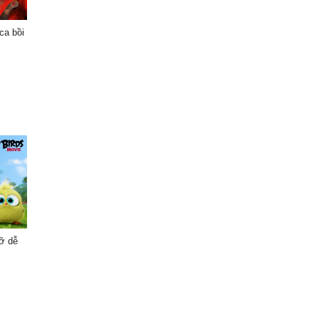
ca bồi
ỡ dễ