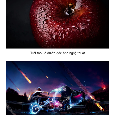
Trái táo đỏ dước góc ảnh nghệ thuật