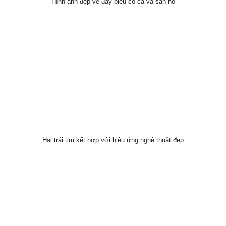
Hình ảnh đẹp về đáy biểu có cá và san hô
Hai trái tim kết hợp với hiệu ứng nghệ thuật đẹp