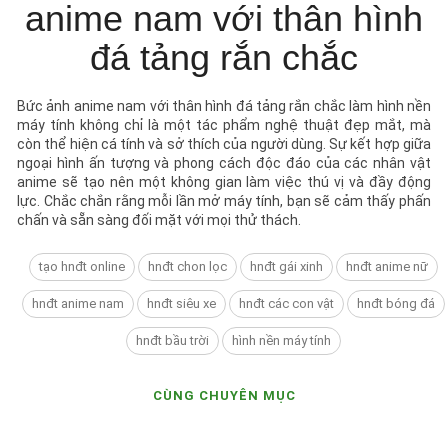
anime nam với thân hình
đá tảng rắn chắc
Bức ảnh anime nam với thân hình đá tảng rắn chắc làm hình nền
máy tính không chỉ là một tác phẩm nghệ thuật đẹp mắt, mà
còn thể hiện cá tính và sở thích của người dùng. Sự kết hợp giữa
ngoại hình ấn tượng và phong cách độc đáo của các nhân vật
anime sẽ tạo nên một không gian làm việc thú vị và đầy động
lực. Chắc chắn rằng mỗi lần mở máy tính, bạn sẽ cảm thấy phấn
chấn và sẵn sàng đối mặt với mọi thử thách.
tạo hnđt online
hnđt chon lọc
hnđt gái xinh
hnđt anime nữ
hnđt anime nam
hnđt siêu xe
hnđt các con vật
hnđt bóng đá
hnđt bầu trời
hình nền máy tính
CÙNG CHUYÊN MỤC