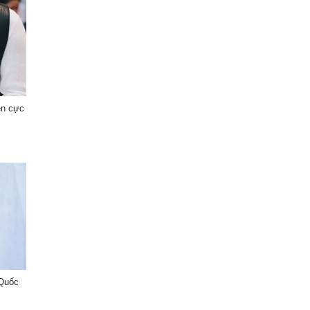
en cực
 Quốc