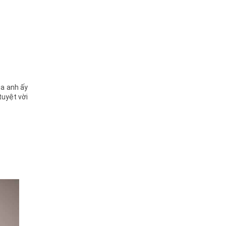
ủa anh ấy
tuyệt vời