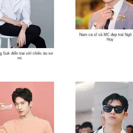
Nam ca sĩ và MC đẹp trai Ngô
Huy
g Suk điển trai với chiêc áo sơ
mi