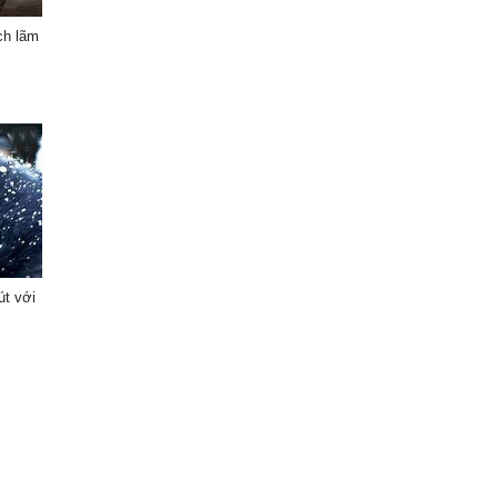
ch lãm
út với