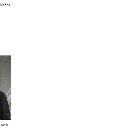
 không
 vest