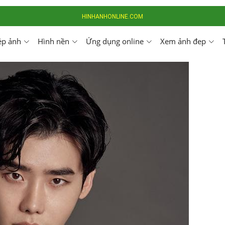
HINHANHONLINE.COM
ép ảnh
Hình nền
Ứng dụng online
Xem ảnh đep