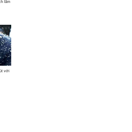
ch lãm
út với