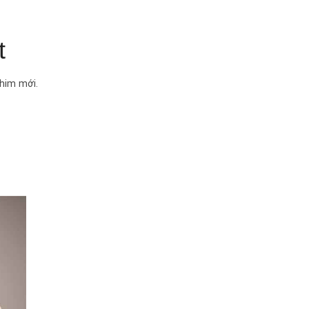
t
him mới.