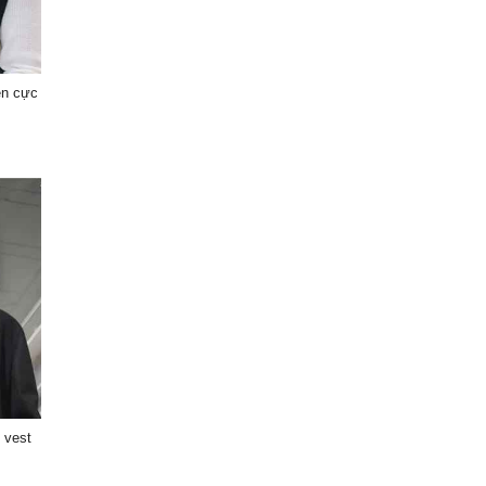
en cực
 vest