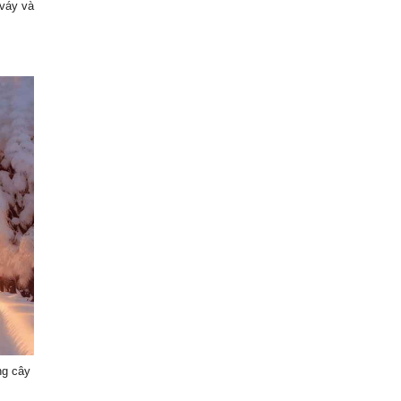
 váy và
ng cây