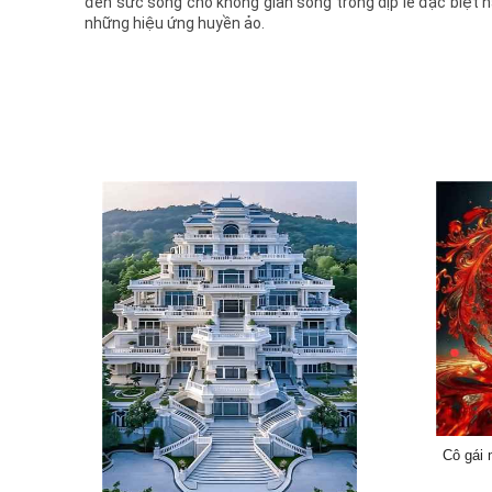
đến sức sống cho không gian sống trong dịp lễ đặc biệt nà
những hiệu ứng huyền ảo.
Cô gái