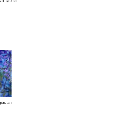
và tạo ra
giác an