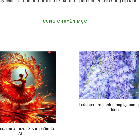
y. Mỗi quả cầu đều được thiết kế tỉ mỉ, phản chiếu ánh sáng lấp lánh 
CÙNG CHUYÊN MỤC
Loài hoa tím xanh mang lại cảm 
lành
 múa nước rực rỡ sản phẩm từ
AI