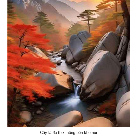
Cây lá đỏ thơ mộng bên khe núi