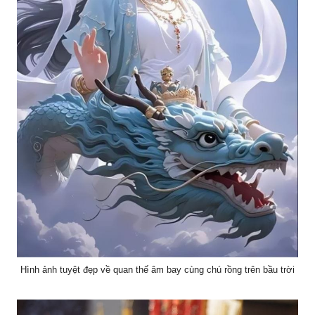
Hình ảnh tuyệt đẹp về quan thế âm bay cùng chú rồng trên bầu trời