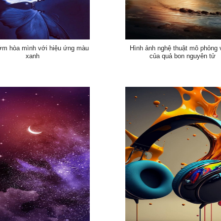
m hòa mình với hiệu ứng màu
Hình ảnh nghệ thuật mô phỏng 
xanh
của quả bon nguyên tử