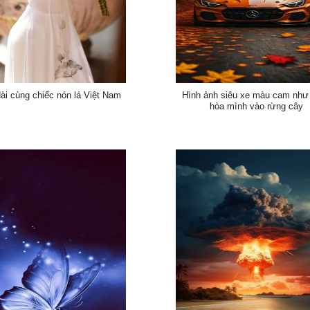
ài cùng chiếc nón lá Việt Nam
Hình ảnh siêu xe màu cam như
hòa mình vào rừng cây