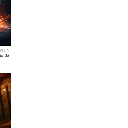
ồi trê
háy dữ