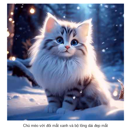
Chú mèo với đôi mắt xanh và bộ lông dài đẹp mắt