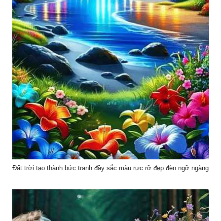
Đất trời tạo thành bức tranh đầy sắc màu rực rỡ đẹp đèn ngỡ ngàng