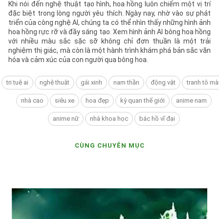
Khi nói đến nghệ thuật tạo hình, hoa hồng luôn chiếm một vị trí
đặc biệt trong lòng người yêu thích. Ngày nay, nhờ vào sự phát
triển của công nghệ AI, chúng ta có thể nhìn thấy những hình ảnh
hoa hồng rực rỡ và đầy sáng tạo. Xem hình ảnh AI bông hoa hồng
với nhiều màu sắc sặc sỡ không chỉ đơn thuần là một trải
nghiệm thị giác, mà còn là một hành trình khám phá bản sắc văn
hóa và cảm xúc của con người qua bông hoa.
tri tuệ ai
nghệ thuật
gái xinh
nam thần
động vật
tranh tô mà
nhà cao
siêu xe
hoa đẹp
kỳ quan thế giới
anime nam
anime nữ
nhà khoa học
bác hồ vĩ đại
CÙNG CHUYÊN MỤC