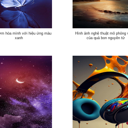
m hòa mình với hiệu ứng màu
Hình ảnh nghệ thuật mô phỏng 
xanh
của quả bon nguyên tử