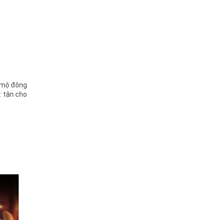
m mộ đông
t tận cho