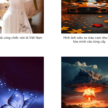
ài cùng chiếc nón lá Việt Nam
Hình ảnh siêu xe màu cam như
hòa mình vào rừng cây