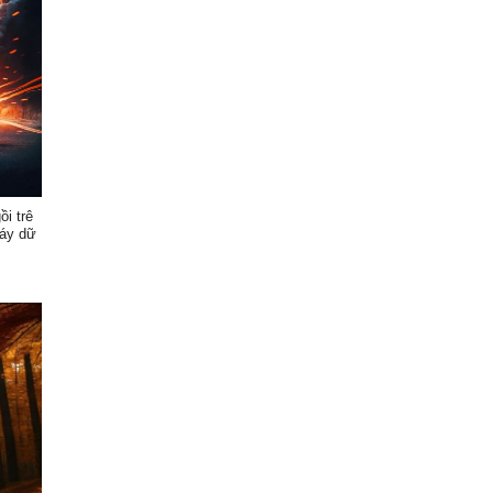
ồi trê
háy dữ