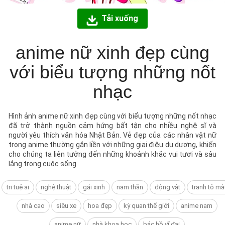
Tải xuống
anime nữ xinh đẹp cùng
với biểu tượng những nốt
nhạc
Hình ảnh anime nữ xinh đẹp cùng với biểu tượng những nốt nhạc
đã trở thành nguồn cảm hứng bất tận cho nhiều nghệ sĩ và
người yêu thích văn hóa Nhật Bản. Vẻ đẹp của các nhân vật nữ
trong anime thường gắn liền với những giai điệu du dương, khiến
cho chúng ta liên tưởng đến những khoảnh khắc vui tươi và sâu
lắng trong cuộc sống.
tri tuệ ai
nghệ thuật
gái xinh
nam thần
động vật
tranh tô mà
nhà cao
siêu xe
hoa đẹp
kỳ quan thế giới
anime nam
anime nữ
nhà khoa học
bác hồ vĩ đại