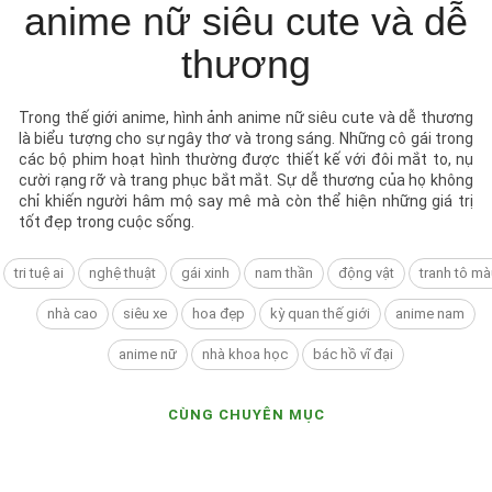
anime nữ siêu cute và dễ
thương
Trong thế giới anime, hình ảnh anime nữ siêu cute và dễ thương
là biểu tượng cho sự ngây thơ và trong sáng. Những cô gái trong
các bộ phim hoạt hình thường được thiết kế với đôi mắt to, nụ
cười rạng rỡ và trang phục bắt mắt. Sự dễ thương của họ không
chỉ khiến người hâm mộ say mê mà còn thể hiện những giá trị
tốt đẹp trong cuộc sống.
tri tuệ ai
nghệ thuật
gái xinh
nam thần
động vật
tranh tô mà
nhà cao
siêu xe
hoa đẹp
kỳ quan thế giới
anime nam
anime nữ
nhà khoa học
bác hồ vĩ đại
CÙNG CHUYÊN MỤC