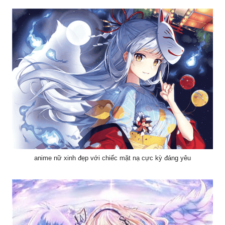
anime nữ xinh đẹp với chiếc mặt nạ cực kỳ đáng yêu