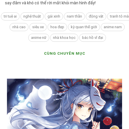
say đắm và khó có thể rời mắt khỏi màn hình đấy!
tri tuệ ai
nghệ thuật
gái xinh
nam thần
động vật
tranh tô mà
nhà cao
siêu xe
hoa đẹp
kỳ quan thế giới
anime nam
anime nữ
nhà khoa học
bác hồ vĩ đại
CÙNG CHUYÊN MỤC