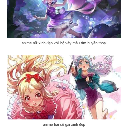
anime nữ xinh đẹp với bộ váy màu tím huyền thoại
anime hai cô gái xinh đẹp