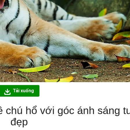
Tải xuống
 chú hổ với góc ánh sáng t
đẹp