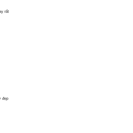
ay rất
y đẹp