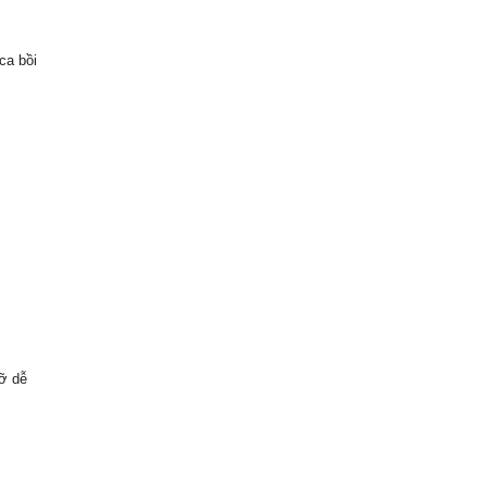
ca bồi
ỡ dễ