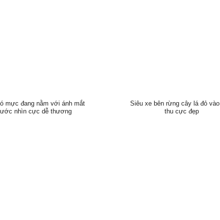
ó mực đang nằm với ánh mắt
Siêu xe bên rừng cây lá đỏ và
ước nhìn cực dễ thương
thu cực đẹp