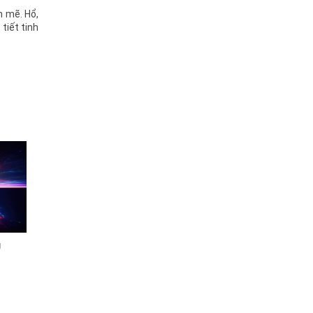
 mẽ. Hổ,
tiết tinh
g