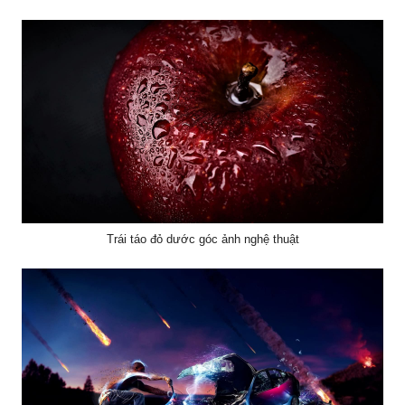
Trái táo đỏ dước góc ảnh nghệ thuật