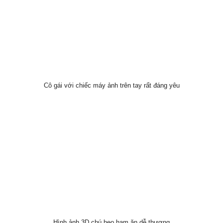
Cô gái với chiếc máy ảnh trên tay rất đáng yêu
Hình ảnh 3D chú heo ham ăn dễ thương