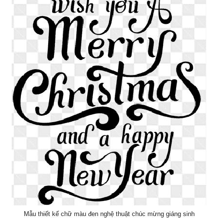
Mẫu thiết kế chữ màu đen nghệ thuật chúc mừng giáng sinh