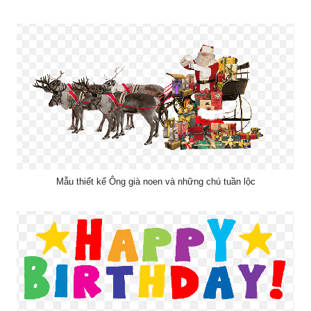
Mẫu thiết kế Ông già noen và những chú tuần lộc