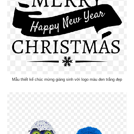
Mẫu thiết kế chúc mừng giáng sinh với logo màu đen trắng đẹp