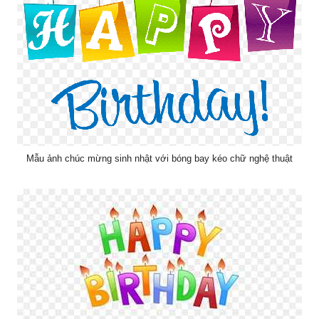
Mẫu ảnh chúc mừng sinh nhật với bóng bay kéo chữ nghệ thuật